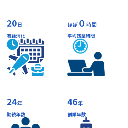
20
０
日
ほぼ
時間
有給消化
平均残業時間
24
46
年
年
勤続年数
創業年数